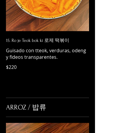
15. Ro je Teok bok ki 로제 떡볶이
Guisado con tteok, verduras, odeng
y fideos transparentes.
$220
ARROZ / 밥류