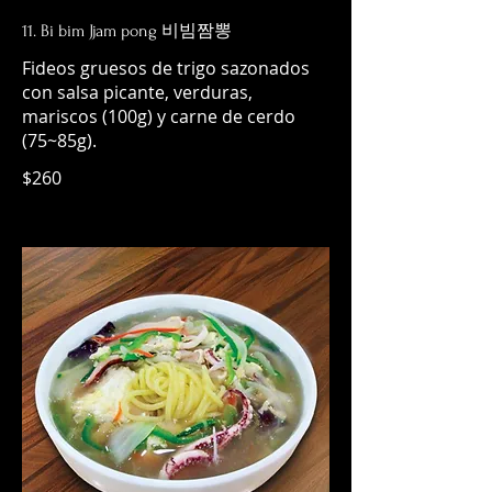
11. Bi bim Jjam pong 비빔짬뽕
Fideos gruesos de trigo sazonados
con salsa picante, verduras,
mariscos (100g) y carne de cerdo
(75~85g).
$260