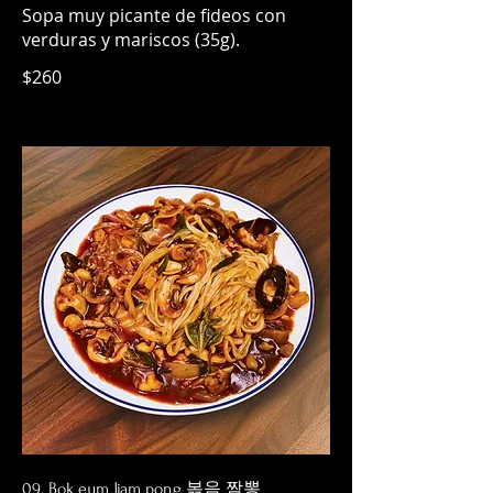
Sopa muy picante de fideos con
$260
09. Bok eum Jjam pong 볶음 짬뽕