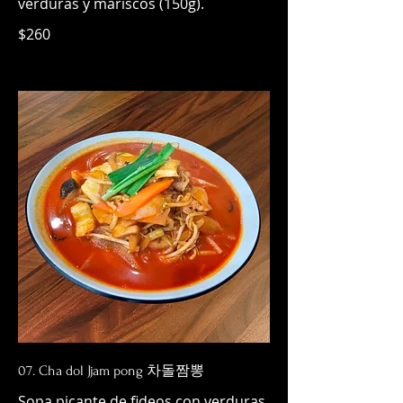
$260
07. Cha dol Jjam pong 차돌짬뽕
Sopa picante de fideos con verduras