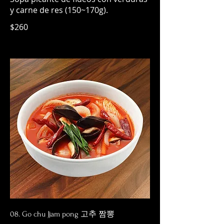
y carne de res (150~170g).
$260
08. Go chu Jjam pong 고추 짬뽕