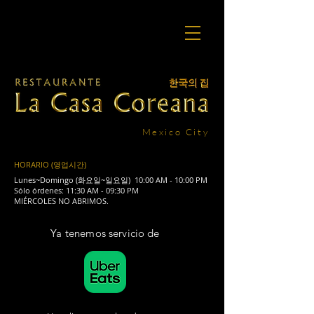
Mexico City
HORARIO (영업시간)
Lunes~Domingo (화
요일
~일
요일
)
​10:00 AM - 10:00 PM
Sólo órdenes: 11:30 AM - 09:30 PM
MIÉRCOLES NO ABRIMOS.
Ya tenemos servicio de