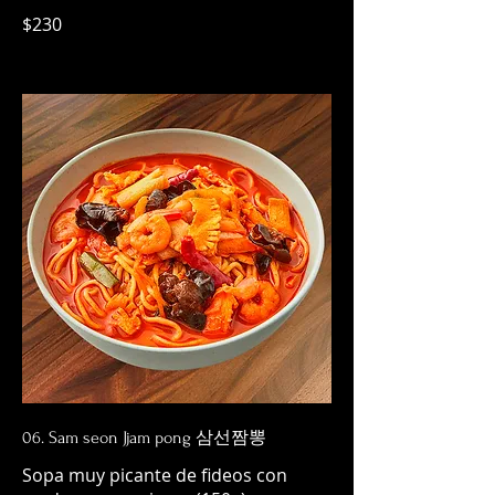
$230
06. Sam seon Jjam pong 삼선짬뽕
Sopa muy picante de fideos con