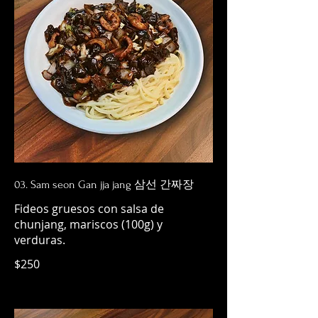
03. Sam seon Gan jja jang 삼선 간짜장
Fideos gruesos con salsa de
chunjang, mariscos (100g) y
verduras.
$250